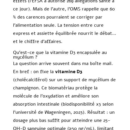
effets (l’EFSA a autorisé 269 allégations santé à
ce jour). Mais de l’autre, l’OMS rappelle que 60
% des carences pourraient se corriger par
l’alimentation seule. La tension entre cure
express et assiette équilibrée nourrit le débat…
et le chiffre d’affaires.
Qu’est-ce que la vitamine D3 encapsulée au
mycélium ?
La question arrive souvent dans ma boîte mail.
En bref : on fixe la
vitamine D3
(cholécalciférol) sur un support de mycélium de
champignon. Ce biomatériau protège la
molécule de l’oxydation et améliore son
absorption intestinale (biodisponibilité x3 selon
l’université de Wageningen, 2023). Résultat : un
dosage plus bas suffit pour atteindre une 25-
OH-D sanguine optimale (≥30 ng/mL), limitant