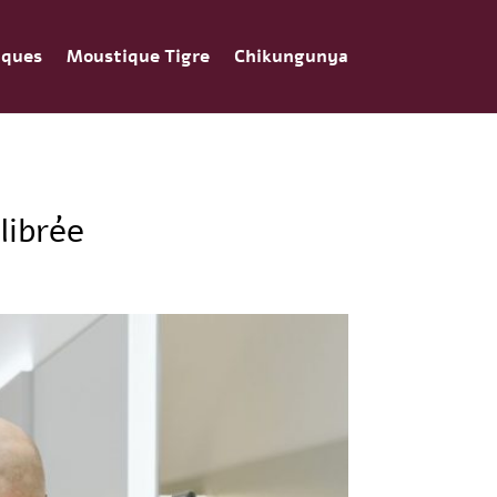
iques
Moustique Tigre
Chikungunya
librée